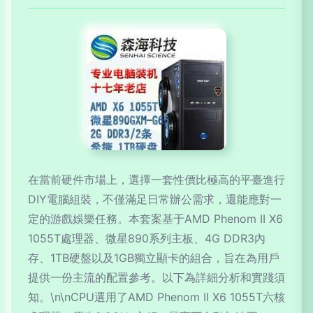
在當前硬件市場上，選擇一套性價比極高的平臺進行
DIY電腦組裝，不僅滿足日常辦公需求，還能應對一
定的游戲娛樂任務。本套案基于AMD Phenom II X6
1055T處理器、微星890系列主板、4G DDR3內
存、1TB硬盤以及1GB獨立顯卡的組合，旨在為用戶
提供一份主流的配置參考。以下為詳細分析和實踐須
知。\n\nCPU選用了AMD Phenom II X6 1055T六核