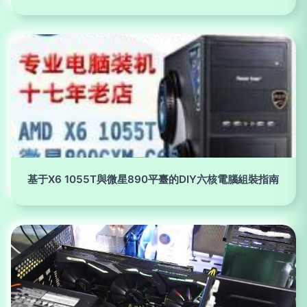
基于X6 1055T與微星890平臺的DIY六核電腦組裝指南